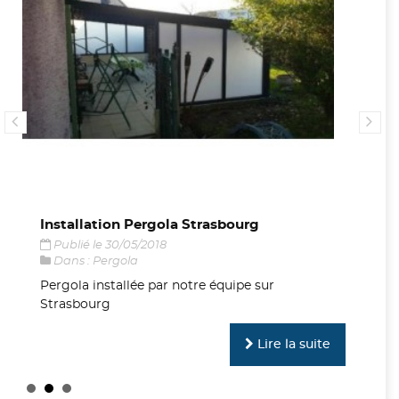
Installation Pergola Strasbourg
No
Publié le 30/05/2018
P
Dans :
Pergola
D
Pergola installée par notre équipe sur
No
Strasbourg
di
Lire la suite