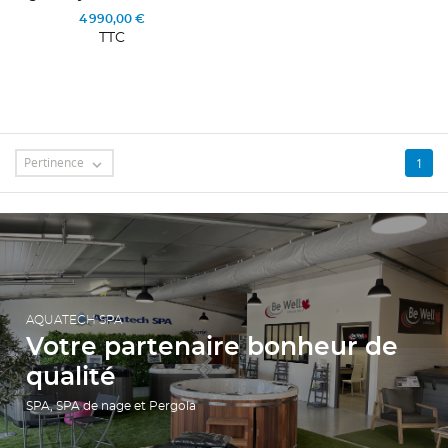
4 990,00 €
TTC
message
Pertinence
1

AQUATECH SPA
Votre partenaire bonheur de
qualité
SPA, SPA de nage et Pergola