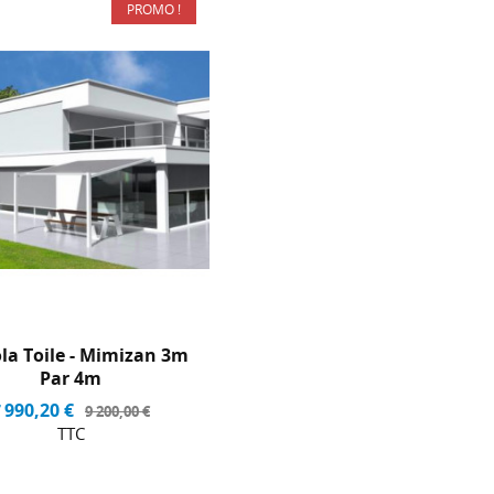
PROMO !
-13,15%
la Toile - Mimizan 3m
Par 4m
 990,20 €
9 200,00 €
TTC
message