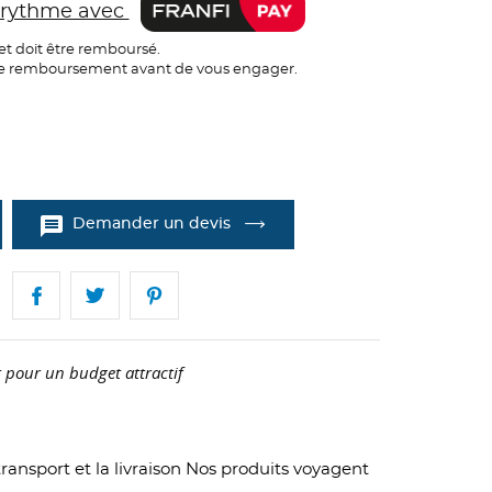
e rythme avec
et doit être remboursé.
 de remboursement avant de vous engager.
message
Demander un devis
 pour un budget attractif
ransport et la livraison Nos produits voyagent