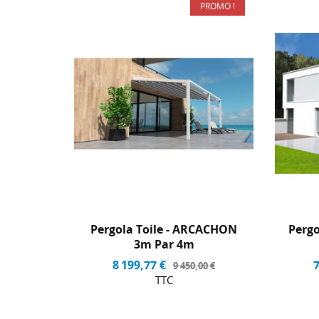
PROMO !
-13,23%
Pergola Toile - ARCACHON
Pergo
3m Par 4m
8 199,77 €
7
9 450,00 €
TTC
message