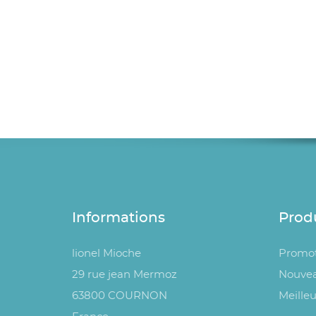
Informations
Prod
lionel Mioche
Promot
29 rue jean Mermoz
Nouvea
63800 COURNON
Meilleu