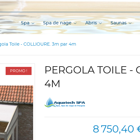
Spa
Spa de nage
Abris
Saunas
gola Toile - COLLIOURE. 3m par 4m
PERGOLA TOILE - 
PROMO !
4M
8 750,40 