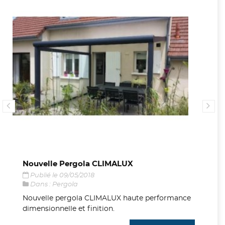
Nouvelle Pergola CLIMALUX
Fu
Publié le 09/05/2018
P
Dans :
Pergola
D
Nouvelle pergola CLIMALUX haute performance
Fu
dimensionnelle et finition.