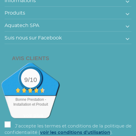

Informations

Produits

Aquatech SPA

Suis nous sur Facebook
AVIS CLIENTS
9/10
Bonne Prestation -
Installation et Produit
voir plus
J'accepte les termes et conditions de la politique de
confidentialité (
voir les conditions d'utilisation
).