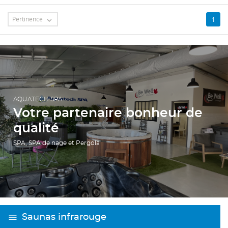
Pertinence
1

AQUATECH SPA
Votre partenaire bonheur de
qualité
SPA, SPA de nage et Pergola
Saunas infrarouge