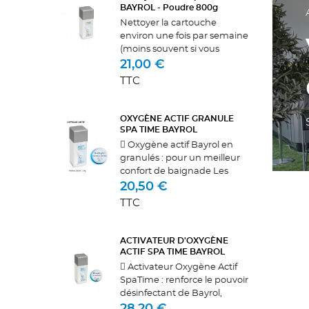
BAYROL - Poudre 800g
Nettoyer la cartouche
environ une fois par semaine
(moins souvent si vous
n'utilisez aue peu votre spa)
21,00 €
et la remplacer
TTC
complètement tous les
ans.Application :Les granulés
de Nettoyant Filtre...
OXYGÈNE ACTIF GRANULE
SPA TIME BAYROL
 Oxygène actif Bayrol en
granulés : pour un meilleur
confort de baignade Les
granulés d’oxygène actif
20,50 €
SpaTime Bayrol désinfectent
TTC
l’eau de votre spa en
douceur. Grâce à l’utilisation
de cette...
ACTIVATEUR D'OXYGÈNE
ACTIF SPA TIME BAYROL
 Activateur Oxygène Actif
SpaTime : renforce le pouvoir
désinfectant de Bayrol,
oxygène actif L‘Activateur