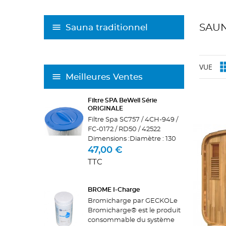
SAUN
Sauna traditionnel
VUE
Meilleures Ventes
Filtre SPA BeWell Série
ORIGINALE
Filtre Spa SC757 / 4CH-949 /
FC-0172 / RD50 / 42522
Dimensions :Diamètre : 130
mmLongueur : 340
47,00 €
mmHaut : PoignéeBas : Pas
TTC
de vis femelle: diamètre
intérieur 44-48
mmCorrespond exactement
BROME I-Charge
aux...
Bromicharge par GECKOLe
Bromicharge® est le produit
consommable du système