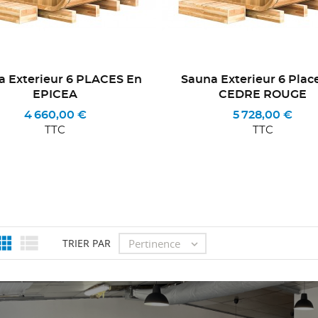
a Exterieur 6 PLACES En
Sauna Exterieur 6 Plac
EPICEA
CEDRE ROUGE
4 660,00 €
5 728,00 €
TTC
TTC
message
message


Pertinence
TRIER PAR
