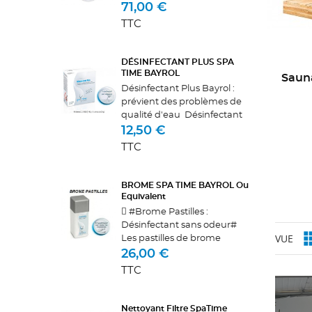
IN.Clear de GECKO.Le
71,00 €
produit est composée
TTC
de bromure de sodium à
99% permettant ainsi la
production de brome par...
DÉSINFECTANT PLUS SPA
TIME BAYROL
Saun
Désinfectant Plus Bayrol :
prévient des problèmes de
qualité d'eau Désinfectant
Plus : Prévient des problèmes
12,50 €
de qualité d'eau La
TTC
composition spéciale de
Désinfectant Plus SpaTime
Bayrol...
BROME SPA TIME BAYROL Ou
Equivalent
 #Brome Pastilles :
Désinfectant sans odeur#
VUE
Les pastilles de brome
SpaTime désinfectent
26,00 €
efficacement l’eau de votre
TTC
spa. Un traitement au brome
dégage très peu d’odeur. Les
pastilles se...
Nettoyant Filtre SpaTime