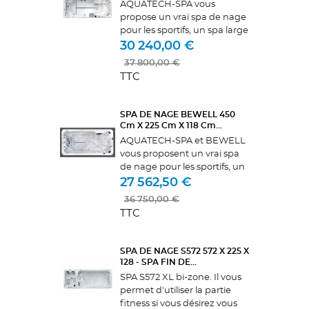
AQUATECH-SPA vous
propose un vrai spa de nage
pour les sportifs, un spa large
et profond. Nos spas sont
30 240,00 €
reconnus pour leur fiabilité et
37 800,00 €
les qualités de leur isolation.
TTC
Le SR450XL est équipé de 4...
SPA DE NAGE BEWELL 450
Cm X 225 Cm X 118 Cm...
AQUATECH-SPA et BEWELL
vous proposent un vrai spa
de nage pour les sportifs, un
spa large et profond. Équipé
27 562,50 €
de 3 pompes au débit le plus
36 750,00 €
gros du marché de marque
TTC
GECKO. réglables en
intensité...
SPA DE NAGE S572 572 X 225 X
128 - SPA FIN DE...
SPA S572 XL bi-zone. Il vous
permet d'utiliser la partie
fitness si vous désirez vous