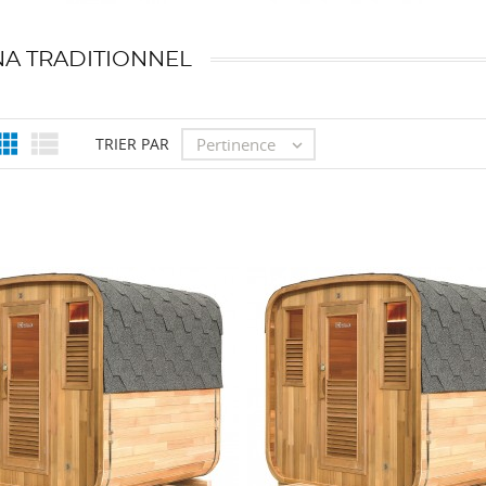
A TRADITIONNEL


Pertinence
TRIER PAR
