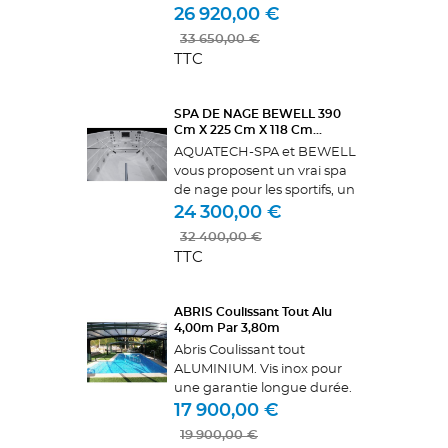
exercer ou la partie spa
26 920,00 €
détente si vous voulez vous
33 650,00 €
relaxer. Vous avez la
TTC
possibilité de nager ou de
faire...
SPA DE NAGE BEWELL 390
Cm X 225 Cm X 118 Cm...
AQUATECH-SPA et BEWELL
vous proposent un vrai spa
de nage pour les sportifs, un
spa large et profond. Équipé
24 300,00 €
de 3 pompes au débit le plus
32 400,00 €
gros du marché de marque
TTC
GECKO. réglables en
intensité...
ABRIS Coulissant Tout Alu
4,00m Par 3,80m
Abris Coulissant tout
ALUMINIUM. Vis inox pour
une garantie longue durée.
Nombreuses options telles
17 900,00 €
que l'éclairage, les vitres
19 900,00 €
coulissantes, les portes