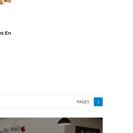
es En
PAGES
1