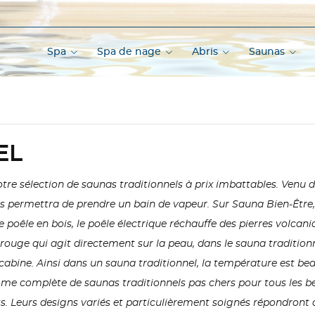
Spa
Spa de nage
Abris
Saunas
EL
re sélection de saunas traditionnels à prix imbattables. Venu de F
us permettra de prendre un bain de vapeur. Sur Sauna Bien-Être
e poêle en bois, le poêle électrique réchauffe des pierres volcani
rouge qui agit directement sur la peau, dans le sauna traditionn
a cabine. Ainsi dans un sauna traditionnel, la température est b
me complète de saunas traditionnels pas chers pour tous les bes
s. Leurs designs variés et particulièrement soignés répondront à