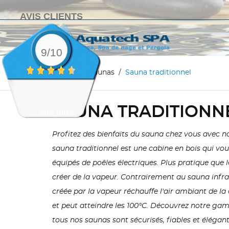
AVIS CLIENTS
9/10
Accueil
Saunas
Sauna traditionnel
SAUNA TRADITIONN
voir plus
Profitez des bienfaits du sauna chez vous avec not
sauna traditionnel est une cabine en bois qui vo
équipés de poêles électriques. Plus pratique que l
créer de la vapeur. Contrairement au sauna infra
créée par la vapeur réchauffe l'air ambiant de l
et peut atteindre les 100°C. Découvrez notre gam
tous nos saunas sont sécurisés, fiables et élégant