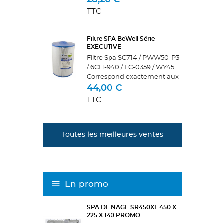
28,20 €
Oxygène Actif SpaTime agit
TTC
sur les granulés d’oxygène
actif Bayrol et augmente
leur...
Filtre SPA BeWell Série
EXECUTIVE
Filtre Spa SC714 / PWW50-P3
/ 6CH-940 / FC-0359 / WY45
Correspond exactement aux
modèles des autres
44,00 €
fabricants suivants : Pleatco :
TTC
PWW50-P3Unicel : 6CH-
940Filbur: FC-0359Darlly :
60401 ou...
Toutes les meilleures ventes
En promo
SPA DE NAGE SR450XL 450 X
225 X 140 PROMO...