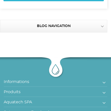
BLOG NAVIGATION

Informations

Produits

Aquatech SPA