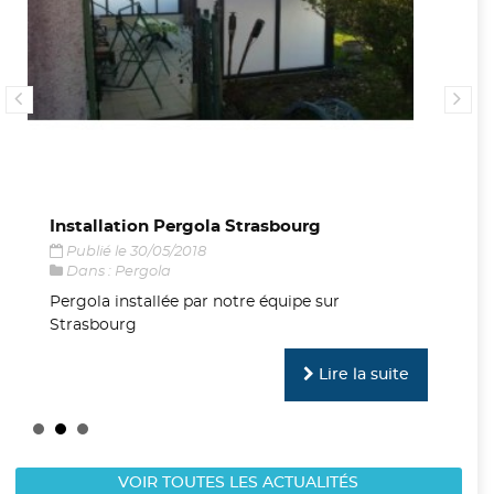
Installation Pergola Strasbourg
No
Publié le 30/05/2018
P
Dans :
Pergola
D
Pergola installée par notre équipe sur
No
Strasbourg
di
Lire la suite
VOIR TOUTES LES ACTUALITÉS