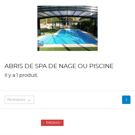
ABRIS DE SPA DE NAGE OU PISCINE
Il y a 1 produit.
Pertinence
1

-2 000,00 €
PROMO !