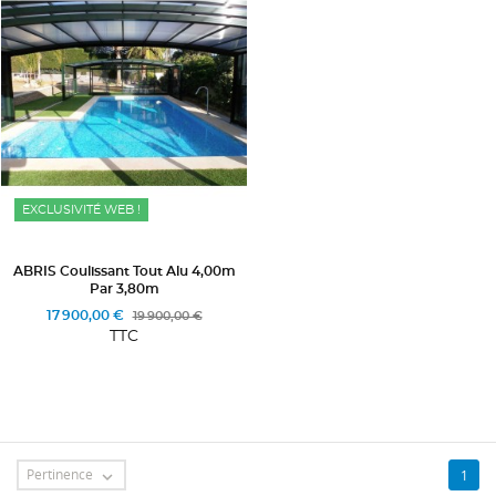
EXCLUSIVITÉ WEB !
ABRIS Coulissant Tout Alu 4,00m
Par 3,80m
17 900,00 €
19 900,00 €
TTC
message
Pertinence
1
