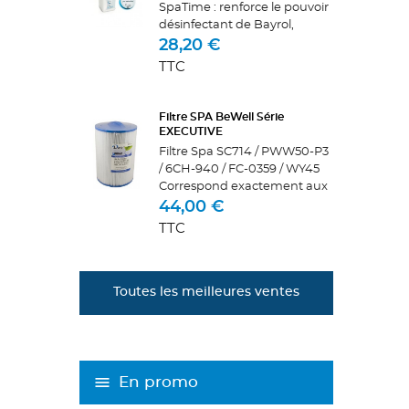
SpaTime : renforce le pouvoir
désinfectant de Bayrol,
oxygène actif L‘Activateur
28,20 €
Oxygène Actif SpaTime agit
TTC
sur les granulés d’oxygène
actif Bayrol et augmente
leur...
Filtre SPA BeWell Série
EXECUTIVE
Filtre Spa SC714 / PWW50-P3
/ 6CH-940 / FC-0359 / WY45
Correspond exactement aux
modèles des autres
44,00 €
fabricants suivants : Pleatco :
TTC
PWW50-P3Unicel : 6CH-
940Filbur: FC-0359Darlly :
60401 ou...
Toutes les meilleures ventes
En promo