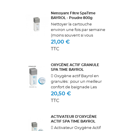
spa. Un traitement au brome
dégage très peu d’odeur. Les
pastilles se...
Nettoyant Filtre SpaTime
BAYROL - Poudre 800g
Nettoyer la cartouche
environ une fois par semaine
(moins souvent si vous
n'utilisez aue peu votre spa)
21,00 €
et la remplacer
TTC
complètement tous les
ans.Application :Les granulés
de Nettoyant Filtre...
OXYGÈNE ACTIF GRANULE
SPA TIME BAYROL
 Oxygène actif Bayrol en
granulés : pour un meilleur
confort de baignade Les
granulés d’oxygène actif
20,50 €
SpaTime Bayrol désinfectent
TTC
l’eau de votre spa en
douceur. Grâce à l’utilisation
de cette...
ACTIVATEUR D'OXYGÈNE
ACTIF SPA TIME BAYROL
 Activateur Oxygène Actif