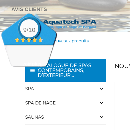
AVIS CLIENTS
9/10
Accueil
Nouveaux produits
voir plus
CATALOGUE DE SPAS
NOU
CONTEMPORAINS,
D’EXTERIEUR…
keyboard_arrow_down
SPA
keyboard_arrow_down
SPA DE NAGE
keyboard_arrow_down
SAUNAS