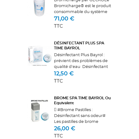
Bromicharge par GECKOLe
Bromicharge® est le produit
consommable du système
IN.Clear de GECKO.Le
71,00 €
produit est composée
TTC
de bromure de sodium à
99% permettant ainsi la
production de brome par...
DÉSINFECTANT PLUS SPA
TIME BAYROL
Désinfectant Plus Bayrol :
prévient des problèmes de
qualité d'eau Désinfectant
Plus : Prévient des problèmes
12,50 €
de qualité d'eau La
TTC
composition spéciale de
Désinfectant Plus SpaTime
Bayrol...
BROME SPA TIME BAYROL Ou
Equivalent
 #Brome Pastilles :
Désinfectant sans odeur#
Les pastilles de brome
SpaTime désinfectent
26,00 €
efficacement l’eau de votre
TTC