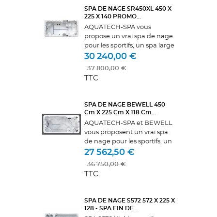
SPA DE NAGE SR450XL 450 X
225 X 140 PROMO...
AQUATECH-SPA vous
propose un vrai spa de nage
pour les sportifs, un spa large
et profond. Nos spas sont
30 240,00 €
reconnus pour leur fiabilité et
37 800,00 €
les qualités de leur isolation.
TTC
Le SR450XL est équipé de 4...
SPA DE NAGE BEWELL 450
Cm X 225 Cm X 118 Cm...
AQUATECH-SPA et BEWELL
vous proposent un vrai spa
de nage pour les sportifs, un
spa large et profond. Équipé
27 562,50 €
de 3 pompes au débit le plus
36 750,00 €
gros du marché de marque
TTC
GECKO. réglables en
intensité...
SPA DE NAGE S572 572 X 225 X
128 - SPA FIN DE...