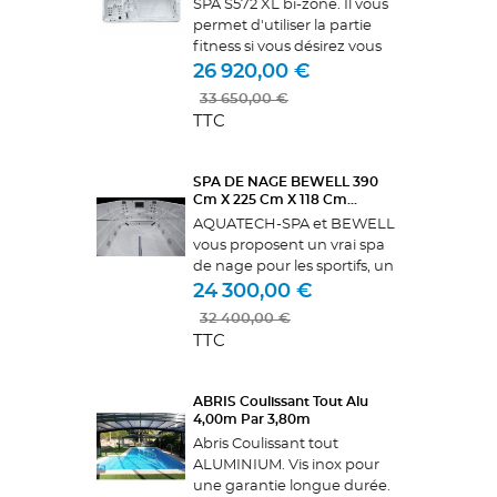
SPA S572 XL bi-zone. Il vous
permet d'utiliser la partie
fitness si vous désirez vous
exercer ou la partie spa
26 920,00 €
détente si vous voulez vous
33 650,00 €
relaxer. Vous avez la
TTC
possibilité de nager ou de
faire...
SPA DE NAGE BEWELL 390
Cm X 225 Cm X 118 Cm...
AQUATECH-SPA et BEWELL
vous proposent un vrai spa
de nage pour les sportifs, un
spa large et profond. Équipé
24 300,00 €
de 3 pompes au débit le plus
32 400,00 €
gros du marché de marque
TTC
GECKO. réglables en
intensité...
ABRIS Coulissant Tout Alu
4,00m Par 3,80m
Abris Coulissant tout
ALUMINIUM. Vis inox pour
une garantie longue durée.