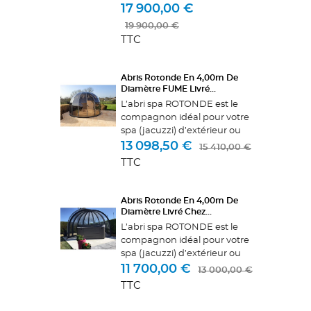
Nombreuses options telles
17 900,00 €
que l'éclairage, les vitres
19 900,00 €
coulissantes, les portes
TTC
accordéons, les vitres fumées.
Montage...
Abris Rotonde En 4,00m De
Diamètre FUME Livré...
L’abri spa ROTONDE est le
compagnon idéal pour votre
spa (jacuzzi) d’extérieur ou
pour votre salon de jardin
13 098,50 €
15 410,00 €
avec class et intimité. Profiter
TTC
d'un spa extérieur est une
évidence en été mais cela...
Abris Rotonde En 4,00m De
Diamètre Livré Chez...
L’abri spa ROTONDE est le
compagnon idéal pour votre
spa (jacuzzi) d’extérieur ou
votre salon de jardin. Profiter
11 700,00 €
13 000,00 €
d'un spa extérieur est une
TTC
évidence en été mais cela est
également possible en...