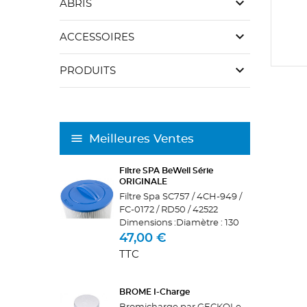
keyboard_arrow_down
ABRIS
keyboard_arrow_down
ACCESSOIRES
keyboard_arrow_down
PRODUITS
Meilleures Ventes
Filtre SPA BeWell Série
ORIGINALE
Filtre Spa SC757 / 4CH-949 /
FC-0172 / RD50 / 42522
Dimensions :Diamètre : 130
mmLongueur : 340
47,00 €
mmHaut : PoignéeBas : Pas
TTC
de vis femelle: diamètre
intérieur 44-48
mmCorrespond exactement
BROME I-Charge
aux...