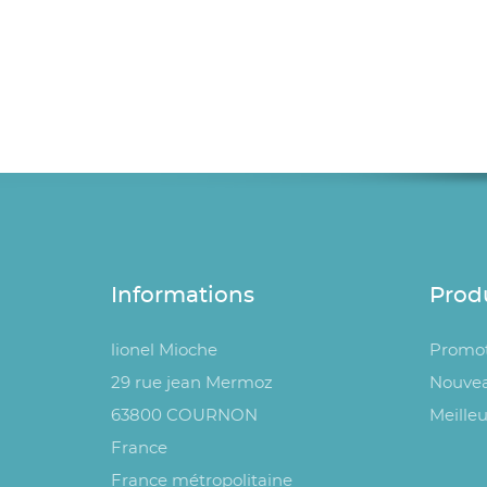
Informations
Prod
lionel Mioche
Promot
29 rue jean Mermoz
Nouvea
63800 COURNON
Meilleu
France
France métropolitaine