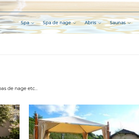
Spa
Spa de nage
Abris
Saunas
as de nage etc...