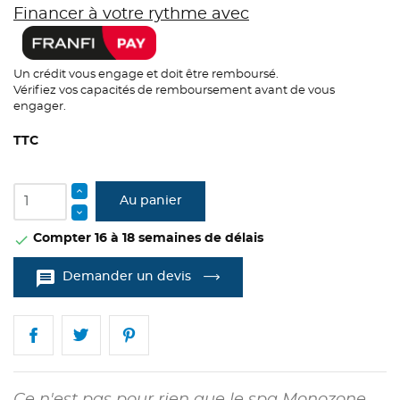
Financer à votre rythme avec
Un crédit vous engage et doit être remboursé.
Vérifiez vos capacités de remboursement avant de vous
engager.
TTC
Au panier
Compter 16 à 18 semaines de délais

message
Demander un devis
Ce n'est pas pour rien que le spa Monozone