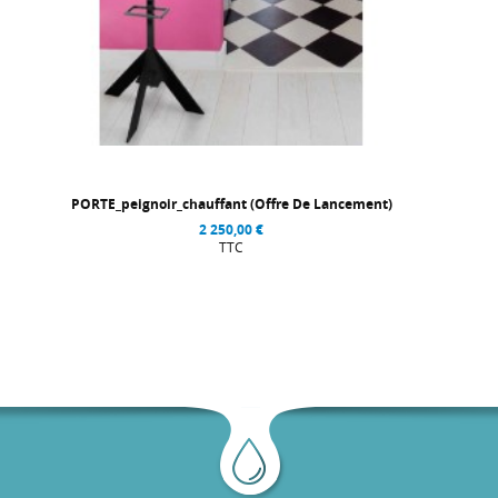
PORTE_peignoir_chauffant (Offre De Lancement)
2 250,00 €
TTC
message