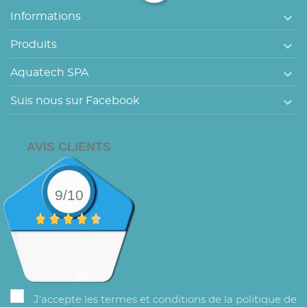

Informations

Produits

Aquatech SPA

Suis nous sur Facebook
AVIS CLIENTS
9/10
voir plus
J'accepte les termes et conditions de la politique de