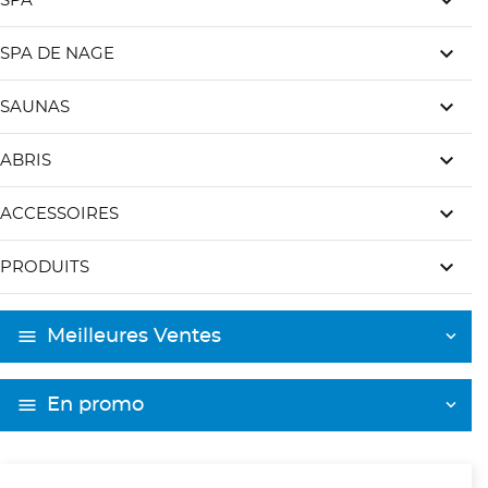
keyboard_arrow_down
SPA
keyboard_arrow_down
SPA DE NAGE
keyboard_arrow_down
SAUNAS
keyboard_arrow_down
ABRIS
keyboard_arrow_down
ACCESSOIRES
keyboard_arrow_down
PRODUITS
Meilleures Ventes
En promo