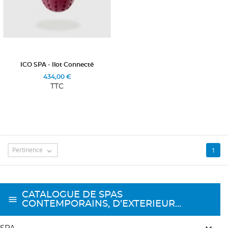
ICO SPA - Ilot Connecté
434,00 €
TTC
message
Pertinence
1

CATALOGUE DE SPAS
CONTEMPORAINS, D’EXTERIEUR…