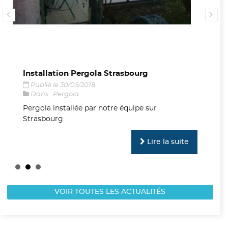
Installation Pergola Strasbourg
No
Publié le 30/05/2018
P
Dans :
Pergola
D
Pergola installée par notre équipe sur
No
Strasbourg
di
Lire la suite
VOIR TOUTES LES ACTUALITÉS