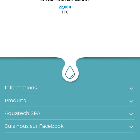
22,00 €
TTC
message

Informations

Produits

Aquatech SPA

Suis nous sur Facebook