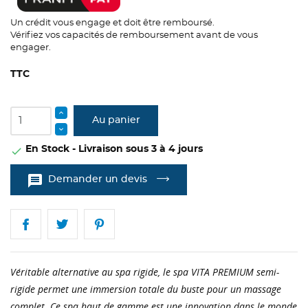
Un crédit vous engage et doit être remboursé.
Vérifiez vos capacités de remboursement avant de vous
engager.
TTC
Au panier
En Stock - Livraison sous 3 à 4 jours

message
Demander un devis
Véritable alternative au spa rigide, le spa VITA PREMIUM semi-
rigide permet une immersion totale du buste pour un massage
complet. Ce spa haut de gamme est une innovation dans le monde