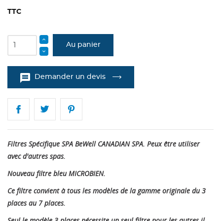
TTC
Au panier
message
Demander un devis
Filtres Spécifique SPA BeWell CANADIAN SPA. Peux être utiliser
avec d'autres spas.
Nouveau filtre bleu MICROBIEN.
Ce filtre convient à tous les modèles de la gamme originale du 3
places au 7 places.
Seul le modèle 3 places nécessite un seul filtre pour les autres il