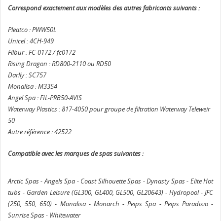
Correspond exactement aux modèles des autres fabricants suivants :
Pleatco : PWW50L
Unicel : 4CH-949
Filbur : FC-0172 / fc0172
Rising Dragon : RD800-2110 ou RD50
Darlly : SC757
Monalisa : M3354
Angel Spa : FIL-PRB50-AVIS
Waterway Plastics : 817-4050 pour groupe de filtration Waterway Teleweir
50
Autre référence : 42522
Compatible avec les marques de spas suivantes :
Arctic Spas - Angels Spa - Coast Silhouette Spas - Dynasty Spas - Elite Hot
tubs - Garden Leisure (GL300, GL400, GL500, GL20643) - Hydropool - JFC
(250, 550, 650) - Monalisa - Monarch - Peips Spa - Peips Paradisio -
Sunrise Spas - Whitewater